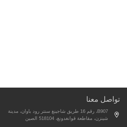
تواصل معنا
B907، رقم 16 طريق شاجينغ سنتر رود باوان، مدينة
شينزن، مقاطعة قوانغدونغ، 518104 الصين