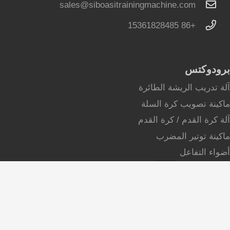
sales@siboasitrainingmachine.com
+86 15361828485
برودوكتس
آلة تدريب الريشة الطائرة
ماكينة تصويب كرة السلة
آلة كرة القدم / كرة القدم
ماكينة توتير المضرب
أضواء التفاعل
ماكينة كرات الاسكواش
ماكينة كرات التنس
آلة تدريب الكرة الطائرة