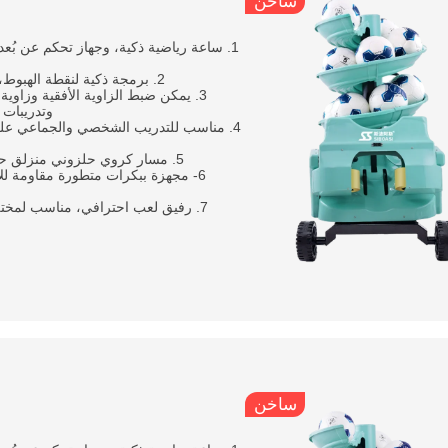
ساخن
1. ساعة رياضية ذكية، وجهاز تحكم عن بُعد
2. برمجة ذكية لنقطة الهبوط، وسرعة الإرسال القابلة للتعديل، والزاوية، والتردد، والدوران، إلخ;
3. يمكن ضبط الزاوية الأفقية وزاوية
وتدريبات 
4. مناسب للتدريب الشخصي والجماعي عل
5. مسار كروي حلزوني منزلق حلزوني، تقديم تلقائي، توفير وقت التدريب وتحسين كفاءة التدريب;
6- مجهزة ببكرات متطورة مقاومة للا
7. رفيق لعب احترافي، مناسب لمختلف السيناريوهات مثل الرياضة اليومية والتدريب والتوجيه والتدريب
ساخن