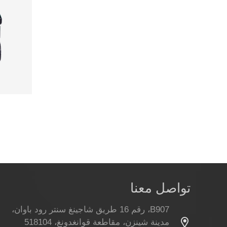
تواصل معنا
B907، رقم 16 طريق شاجينغ سنتر رود باوان،
مدينة شينزن، مقاطعة قوانغدونغ، 518104