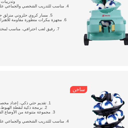
وتدريبات 
4. مناسب للتدريب الشخصي والجماعي عل
5. مسار كروي حلزوني منزلق حلزوني، تقديم تلقائي، توفير وقت التدريب وتحسين كفاءة التدريب;
6. مجهزة ببكرات متطورة مقاومة للاهترا
7. رفيق لعب احترافي، مناسب لمختلف السيناريوهات مثل الرياضة اليومية والتدريب والتوجيه والتدريب
ساخن
1. تقديم حثي ذكي، إعداد مخصص لمعلمات التقديم، مجموعة متنوعة من أوضاع التقديم الاختيارية;
2. برمجة ذكية لنقطة الهبوط، وسرعة الإرسال القابلة للتعديل، والزاوية، والتردد، والدوران، إلخ;
3. مجموعة متنوعة من الأوضاع الق
4. مناسب للتدريب الشخصي والجماعي عل