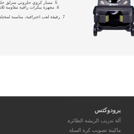
5. مسار كروي حلزوني منزلق حلزوني، تقديم تلقائي، توفير وقت التدريب5 وتحسين كفاءة التدريب;
6. مجهزة ببكرات راقية مقاومة للا
7. رفيقة لعب احترافية، مناسبة لمختلف السيناريوهات مثل الرياضة اليومية والتدريب والتدريب والتدريب.
برودوكتس
آلة تدريب الريشة الطائرة
ماكينة تصويب كرة السلة