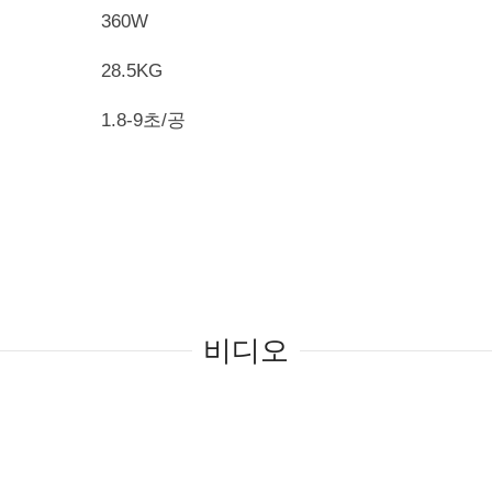
360W
28.5KG
1.8-9초/공
비디오