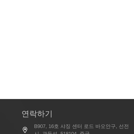
연락하기
B907, 16호 샤징 센터 로드 바오안구, 선전
시, 광둥성, 518104, 중국