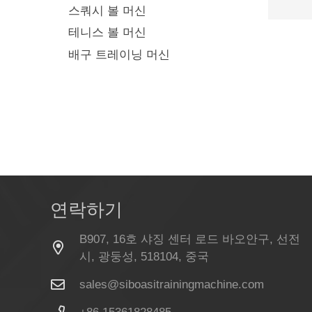
스쿼시 볼 머신
테니스 볼 머신
배구 트레이닝 머신
연락하기
B907, 16호 샤징 센터 로드 바오안구, 선전
시, 광둥성, 518104, 중국
sales@siboasitrainingmachine.com