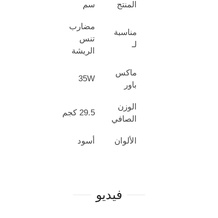
المنتج
سم
مضارب
مناسبة
تنس
لـ
الريشة
ماكس
35W
باور
الوزن
29.5 كجم
الصافي
الألوان
أسود
فيديو