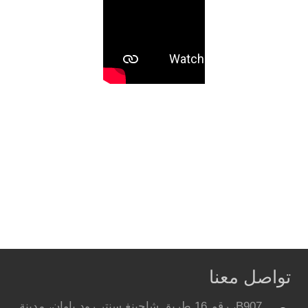
تواصل معنا
B907، رقم 16 طريق شاجينغ سنتر رود باوان، مدينة