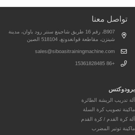
تواصل معنا
B907، رقم 16 طريق شاجينغ سنتر رود باوان، مدينة
شينزن، مقاطعة قوانغدونغ، 518104 الصين
sales@siboasitrainingmachine.com
+86 15361828485
برودوكتس
آلة تدريب الريشة الطائرة
ماكينة تصويب كرة السلة
آلة كرة القدم / كرة القدم
ماكينة توتير المضرب