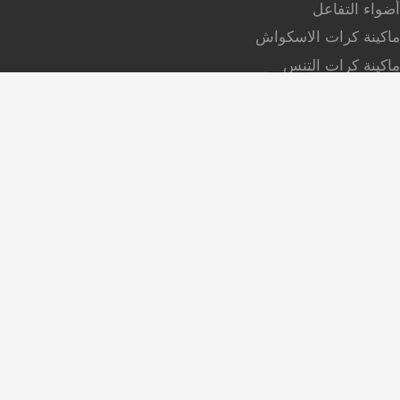
أضواء التفاعل
ماكينة كرات الاسكواش
ماكينة كرات التنس
آلة تدريب الكرة الطائرة
راسلنا
أخبرنا بمتطلباتك. سنقوم بتوصيل أفضل المنتجات معك.