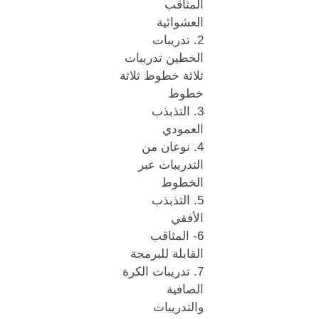
المثاقب
العشوائية
2. تدريبات
الخطين تدريبات
ثلاثة خطوط ثلاثة
خطوط
3. التذبذب
العمودي
4. نوعان من
التدريبات عبر
الخطوط
5. التذبذب
الأفقي
6- المثاقب
القابلة للبرمجة
7. تدريبات الكرة
الصافية
والتدريبات