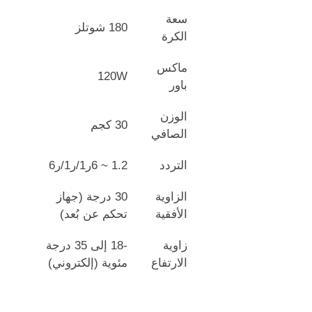
سعة
180 شوتلز
الكرة
ماكس
120W
باور
الوزن
30 كجم
الصافي
التردد
1.2 ~ 6ر1/ر1/ر6
الزاوية
30 درجة (جهاز
الأفقية
تحكم عن بُعد)
زاوية
-18 إلى 35 درجة
الارتفاع
مئوية (إلكتروني)