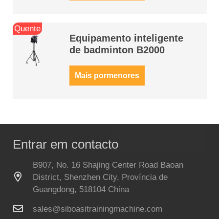
Quente
Equipamento inteligente
de badminton B2000
Mais pormenores
Entrar em contacto
B907, No. 16 Shajing Center Road Baoan
District, Shenzhen City, Província de
Guangdong, 518104 China
sales@siboasitrainingmachine.com