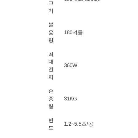
크
기
볼
용
180셔틀
량
최
대
360W
전
력
순
중
31KG
량
빈
1.2~5.5초/공
도