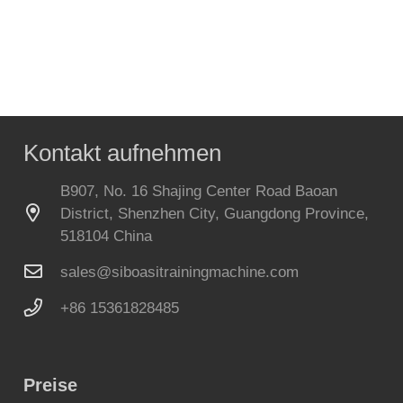
Kontakt aufnehmen
B907, No. 16 Shajing Center Road Baoan
District, Shenzhen City, Guangdong Province,
518104 China
sales@siboasitrainingmachine.com
+86 15361828485
Preise