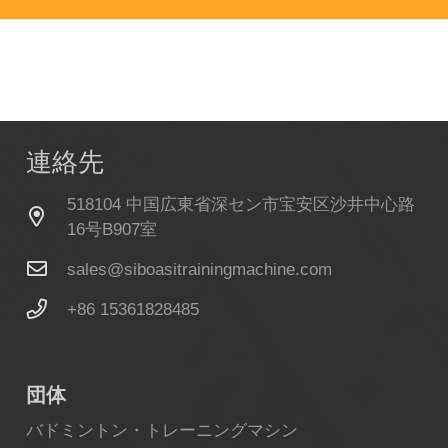
連絡先
518104 中国広東省深セン市宝安区沙井中心路
16号B907室
sales@siboasitrainingmachine.com
+86 15361828485
団体
バドミントン・トレーニングマシン