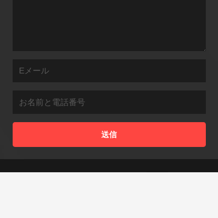
送信
© 2009 - 2023 siboasitrainingmachine.com.無断複
写・転載を禁じます。
中国 良い品質 テニス ボールシューティングマシ